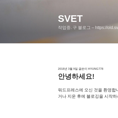
콘
텐
SVET
츠
로
작업중. 구 블로그 – https://old.sve
바
로
가
기
작
2018년 3월 9일
글쓴이
HYUNG778
성
안녕하세요!
일
자
워드프레스에 오신 것을 환영합니
거나 지운 후에 블로깅을 시작하